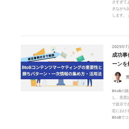
さすぎて
きながら
します。
2025年7
成功事
ーンを
BtoB
し、意思
で提示で
定におけ
BtoB