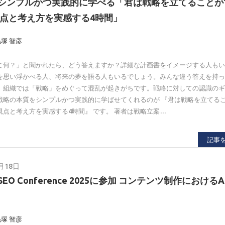
シンプルかつ実践的に学べる「君は戦略を立てることが
視点と考え方を実感する4時間」
毛塚 智彦
て何？」と聞かれたら、どう答えますか？詳細な計画書をイメージする人も
を思い浮かべる人、将来の夢を語る人もいるでしょう。みんな違う答えを持
、組織では「戦略」をめぐって混乱が起きがちです。戦略に対しての認識の
戦略の本質をシンプルかつ実践的に学ばせてくれるのが 『君は戦略を立てる
視点と考え方を実感する4時間』 です。 著者は戦略立案…
記事
月18日
n SEO Conference 2025に参加 コンテンツ制作における
毛塚 智彦