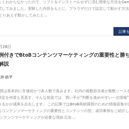
よくわからなかったので、ソフトをインストールせずに済む簡単な方法をGemi
試してみました。実験した内容をもとに、ブラウザだけで設定して動かす方
 とりあえず動かしてみたと…
記事
月28日
例付きでBtoBコンテンツマーケティングの重要性と勝
解説
荒井 皓平
の購買は基本的に非連続かつ多人数で進みます。社内の複数担当者が複数ソース
決定を何度も見直す。そんな前提では、買い手が“判断を進めやすい一次情報
きるかが成果を左右します。 この記事ではBtoB商材購買のための情報収集や
るコンテンツマーケティングの重要性とコンテンツの型、成功事例をご紹介
でコンテンツマーケティングが必要な理由 広告…