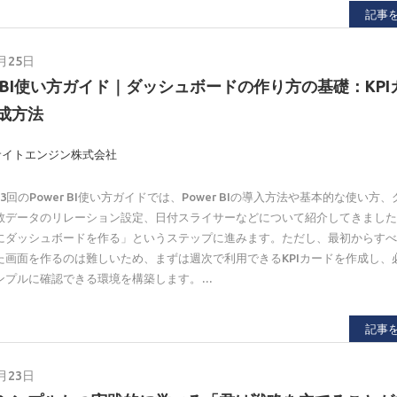
記事
月25日
er BI使い方ガイド｜ダッシュボードの作り方の基礎：KPI
成方法
サイトエンジン株式会社
3回のPower BI使い方ガイドでは、Power BIの導入方法や基本的な使い方
数データのリレーション設定、日付スライサーなどについて紹介してきました
にダッシュボードを作る」というステップに進みます。ただし、最初からす
た画面を作るのは難しいため、まずは週次で利用できるKPIカードを作成し、
ンプルに確認できる環境を構築します。…
記事
月23日