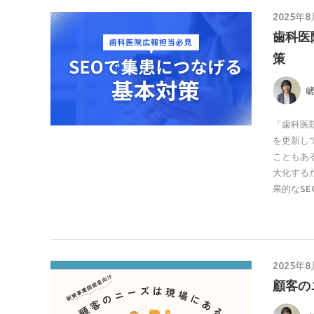
2025年
歯科医
策
「歯科医
を更新し
こともあ
大化する
果的なS
2025年
顧客の