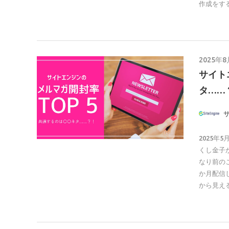
作成をす
2025年
サイト
タ……
2025
くし金子
なり前の
か月配信
から見え