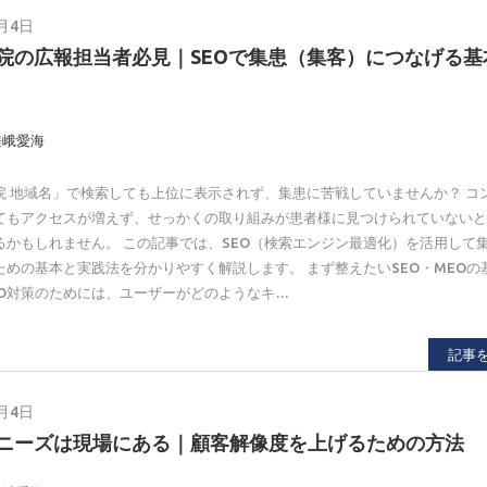
8月4日
院の広報担当者必見｜SEOで集患（集客）につなげる基
嵯峨愛海
院 地域名」で検索しても上位に表示されず、集患に苦戦していませんか？ コ
てもアクセスが増えず、せっかくの取り組みが患者様に見つけられていない
るかもしれません。 この記事では、SEO（検索エンジン最適化）を活用して
ための基本と実践法を分かりやすく解説します。 まず整えたいSEO・MEOの基
EO対策のためには、ユーザーがどのようなキ…
記事
8月4日
ニーズは現場にある｜顧客解像度を上げるための方法