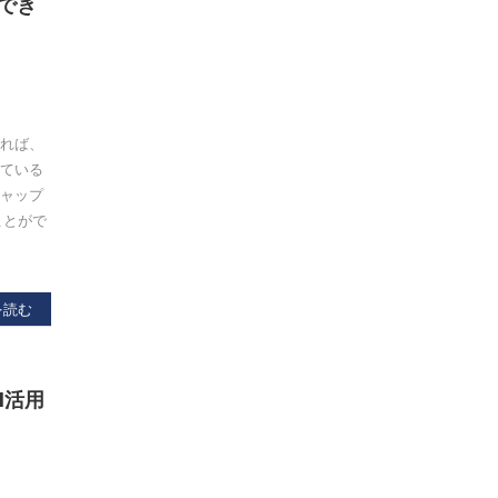
でき
いれば、
っている
ギャップ
ことがで
を読む
AI活用