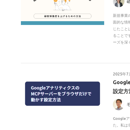
新規事業
面的な情
じたこと
ることで
ーズを深
2025年7
Goo
設定方
Goog
た。私は非