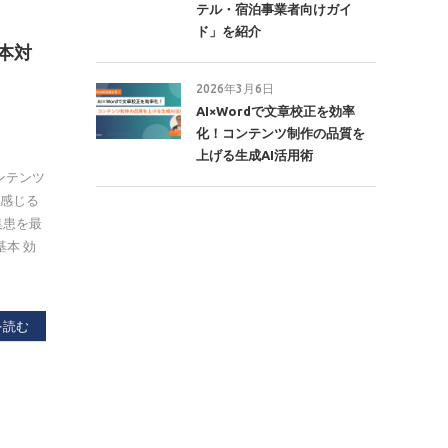
テル・宿泊事業者向けガイ
ド」を紹介
本対
2026年3月6日
AI×Wordで文章校正を効率
化！コンテンツ制作の品質を
上げる生成AI活用術
ンテンツ
と感じる
集患を最
本 効
を読む