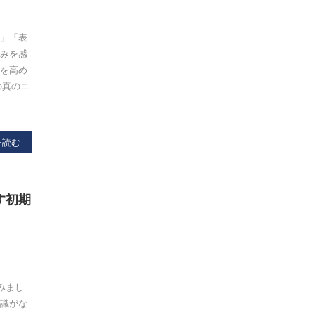
い」「表
悩みを感
」を高め
の真のニ
を読む
す初期
みまし
知識がな