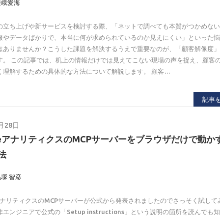
嵯峨愛海
の立ち上げや新サービスを検討する際、「ネットで調べても本質がつかめな
報やデータばかりで、本当に何が求められているのか見えにくい」といった
はありませんか？こうした課題を解決するうえで重要なのが、「顧客解像度
す。 この記事では、机上の情報だけでは見えてこない現場の声を捉え、顧客
く理解するための具体的な方法について解説します。 顧客…
記事
月28日
gleアナリティクスのMCPサーバーをブラウザだけで動か
法
毛塚 智彦
leアナリティクスのMCPサーバーが公式から発表されましたのでさっそく試して
エンジニアで公式の「Setup instructions」という説明の箇所を読んでも