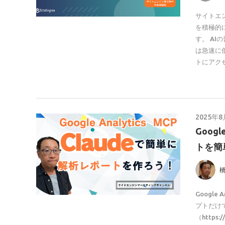
サイトエ
を積極的
す。 A
は急速に
トにアク
2025年
Goog
トを簡
Google
プトだけ
（https:/