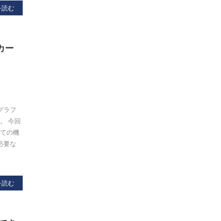
を読む
カー
、グラフ
。 今回
べての機
必要な
を読む