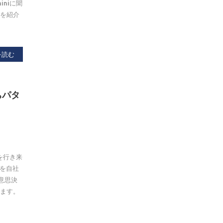
niに聞
法を紹介
を読む
ちパタ
を行き来
”を自社
意思決
します。