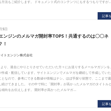
る方法もご紹介します。 ドキュメント式のコンテンツにもするつもりですが
記事
8月5日
エンジンのメルマガ開封率TOP5！共通するのは〇〇ネ
？！
サイトエンジン株式会社
年5月より、過去にやりとりさせていただいた方々にお送りするメールマガジンを
が作成・配信しています。サイトエンジンでメルマガを継続して作成してい
ことなので、参考にできる数値や情報はナシ。ほぼ手探り状態で、ここまで週
し続けてきました。 その中で特に「開封率」が高かったメルマガのタイトル
る傾向をお伝えします。 開封率が高かったメルマガ…
記事