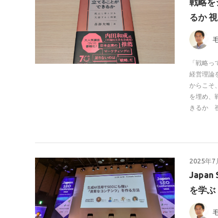
戦略を
るか 
「戦略っ
経営理論
からこそ
を埋め、
きるか 
2025年7
Japa
を学ぶ