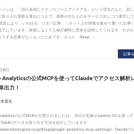
ンジンは、「自己表現にテクノロジーとアイデアを」という理念のもと、新
に取り入れ実験を重ねたうえで、成果が出たものをサービス化しつつ運営し
Iの普及により、いわゆる「コタツ記事」（ネット上の情報を集めて書いた記事
低下しています。検索しなくてもAIが瞬時に意味を説明してくれる今、わざ
セスする必要がなくなったためです。さらに、Deep …
記事
8月6日
le Analyticsの公式MCPを使ってClaudeでアクセス解
単出力！
橋本直矢
 Analyticsの公式MCPが公開されましたね。 当社の毛塚がGemini CLIを使っ
でGA4のデータを取り出す方法を紹介していますが、
/www.siteengine.co.jp/blog/google-analytics-mcp-setting/）Clau