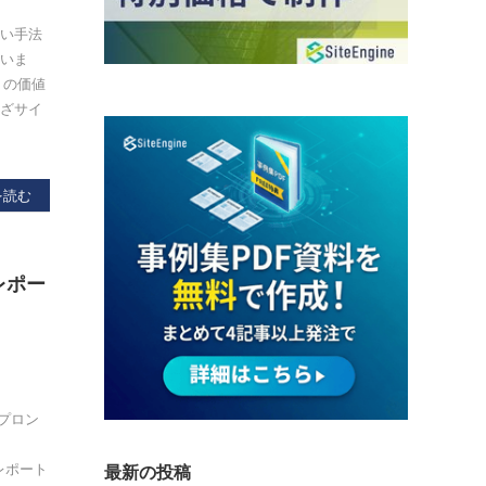
しい手法
ていま
）の価値
わざサイ
を読む
析レポー
てプロン
deでレポート
最新の投稿