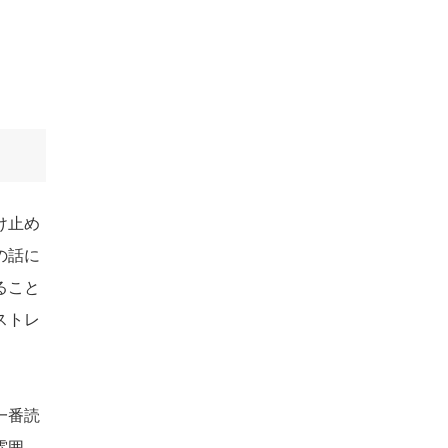
け止め
の話に
ること
ストレ
一番読
雰囲