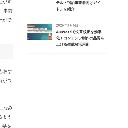
点がず
テル・宿泊事業者向けガイ
ド」を紹介
 事前
ーがで
2026年3月6日
AI×Wordで文章校正を効率
化！コンテンツ制作の品質を
上げる生成AI活用術
もおす
当がつ
しなみ
るよう
、髪を