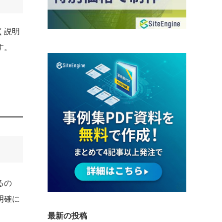
く説明
す。
るの
明確に
最新の投稿