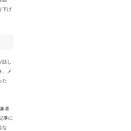
り下げ
が話し
き、メ
った
対象者
記事に
るな