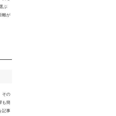
選ぶ
距離が
。その
拶も簡
を記事