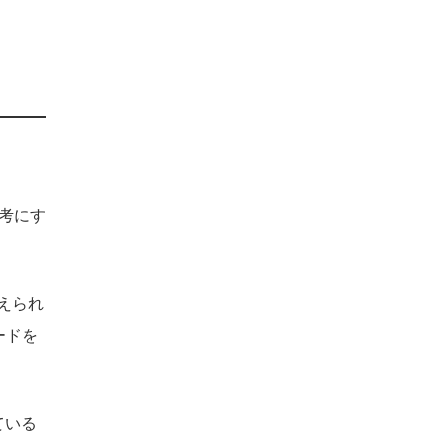
参考にす
えられ
ードを
ている