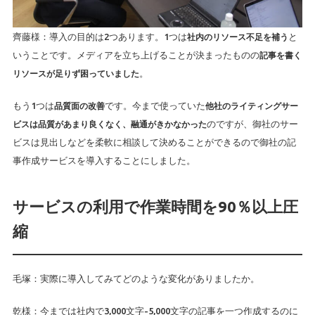
齊藤様：導入の目的は2つあります。1つは
社内のリソース不足を補う
と
いうことです。メディアを立ち上げることが決まったものの
記事を書く
リソースが足りず困っていました
。
もう1つは
品質面の改善
です。今まで使っていた
他社のライティングサー
ビスは品質があまり良くなく、融通がきかなかった
のですが、御社のサー
ビスは見出しなどを柔軟に相談して決めることができるので御社の記
事作成サービスを導入することにしました。
サービスの利用で作業時間を90％以上圧
縮
毛塚：実際に導入してみてどのような変化がありましたか。
乾様：今までは社内で3,000文字-5,000文字の記事を一つ作成するのに