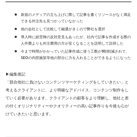
新規のメディアの立ち上げに際して記事を書くリソースがなく満足
できる外注先も見つかっていなかった
他の会社として比較して融通がきくので弊社を選択
導入時に経営陣の反対意見もあったが、社内で記事を作成する際の
人件費よりも外注費用の方が安くなることを説明して説得した
今まで時間がかかっていた記事作成に使う工数が9割削減されて、
SEOの内部施策等他の部分に力を入れることができるようになった
▶編集後記
「競合他社に負けないコンテンツマーケティングをしていきたい」と
考えるクライアントに、より明確なアドバイス、コンテンツ制作をし
ていく必要があります。クライアントの顧客をより理解し、他社と差
の付くオリジナリティーやクオリティーの高い記事作りを今後も心が
けていきたいと思います。