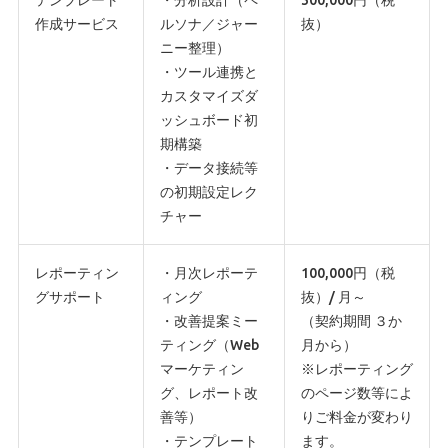
テンプレート
・分析設計（ペ
300,000円（税
作成サービス
ルソナ／ジャー
抜）
ニー整理）
・ツール連携と
カスタマイズダ
ッシュボード初
期構築
・データ接続等
の初期設定レク
チャー
レポーティン
・月次レポーテ
100,000円（税
グサポート
ィング
抜）/ 月～
・改善提案ミー
（契約期間 ３か
ティング（Web
月から）
マーケティン
※レポーティング
グ、レポート改
のページ数等によ
善等）
りご料金が変わり
・テンプレート
ます。