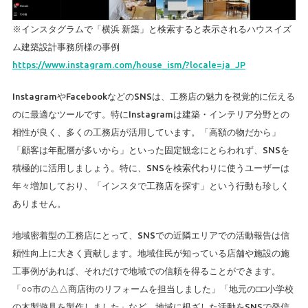
※インスタグラムで「横浜 新築」と検索すると表示されるハウスイズ
ム建築設計事務所様の事例
https://www.instagram.com/house_ism/?locale=ja_JP
InstagramやFacebookなどのSNSは、工務店の魅力を視覚的に伝える
のに最適なツールです。特にInstagramは建築・インテリア分野との
相性が良く、多くの工務店が活用しています。「高額の物だから」
「顧客は年配層が多いから」といった固定観念にとらわれず、SNSを
積極的に活用しましょう。特に、SNSを検索代わりに使うユーザーは
年々増加しており、「インスタで工務店を探す」という行動も珍しく
ありません。
地域密着型の工務店にとって、SNSでの近隣エリアでの活動報告は信
頼性向上に大きく貢献します。地域住民が知っている店舗や施設の施
工事例があれば、それだけで地域での信頼を得ることができます。
「○○市の△△商店街のリフォームを担当しました」「地元の□□小学校
の木製遊具を製作しました」など、地域に根ざした活動をSNSで発信