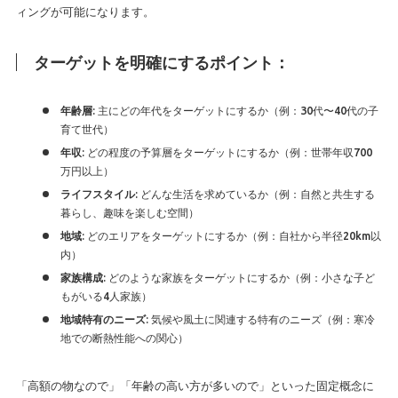
ィングが可能になります。
ターゲットを明確にするポイント：
: 主にどの年代をターゲットにするか（例：30代〜40代の子
年齢層
育て世代）
: どの程度の予算層をターゲットにするか（例：世帯年収700
年収
万円以上）
: どんな生活を求めているか（例：自然と共生する
ライフスタイル
暮らし、趣味を楽しむ空間）
: どのエリアをターゲットにするか（例：自社から半径20km以
地域
内）
: どのような家族をターゲットにするか（例：小さな子ど
家族構成
もがいる4人家族）
: 気候や風土に関連する特有のニーズ（例：寒冷
地域特有のニーズ
地での断熱性能への関心）
「高額の物なので」「年齢の高い方が多いので」といった固定概念に