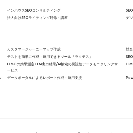
インハウスSEOコンサルティング
SE
法人向けSEOライティング研修・講座
デジ
カスタマージャーニーマップ作成
競合
テストを簡単に作成・運用できるツール「ラクテス」
SE
LLMOの効果測定 LLM出力結果/AI検索の視認性データモニタリングサ
LL
ービス
る
データポータルによるレポート作成・運用支援
Po