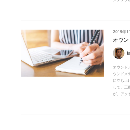
2019年1
オウン
オウンド
ウンドメ
に立ち上
して、工
が、アク