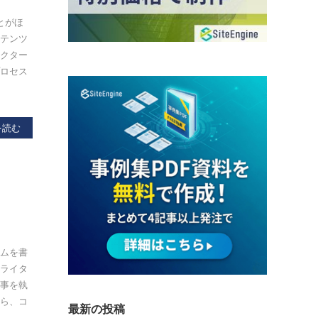
とがほ
ンテンツ
レクター
プロセス
を読む
ラムを書
士ライタ
記事を執
から、コ
最新の投稿