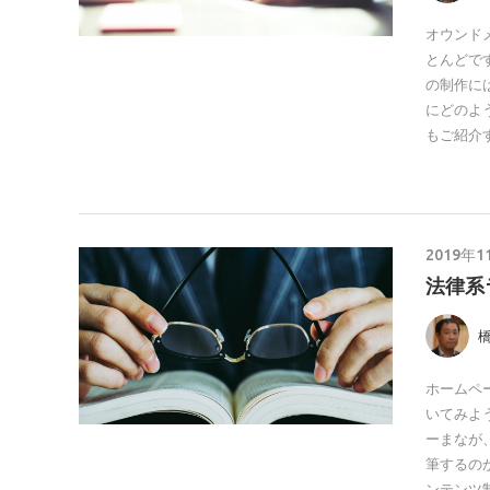
オウンド
とんどで
の制作に
にどのよ
もご紹介
2019年1
法律系
ホームペ
いてみよ
ーまなが
筆するの
ンテンツ