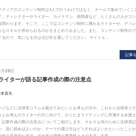
メディアのコンテンツ制作は1人で行うわけではなく、チームで進めていくこ
す。ディレクターやライター、カメラマン、校閲者など、たくさんの人がコ
は関わります。そこで、ここではコンテンツ制作に携わるライターや、ディ
うなスキルが求められるのかをまとめてみました。また、コンテンツ制作の
するので、気になる方はぜひ目を通してください。 サイトエ…
記事
1月20日
ライターが語る記事作成の際の注意点
橋本直矢
ージなどに法律系コラムを載せてみたいとお考えの方や、これから法律系コ
うとお考えのライターの方に向けて、かくたまライティングに所属する弁護
、記事作成の際の注意点についてご紹介します。そもそも何のために法律系
か、誰に頼めばよいのか、テーマの選び方はどうすればよいかといったこと
制作の具体的な方法、法令等の調査の重要性とその方法、文章…