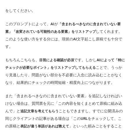
をしてください。
このプロンプトによって、AIが
「含まれるべきなのに含まれていない要
素」「改変されている可能性のある要素」をリストアップ
してくれます。
このような使い方をする分には、現状のAI文字起こし原稿でも十分で
す。
もちろんこちらも、
目視による確認が必須
です。しかし
AIによって「特に
チェックが必要なポイント」をリストアップしてもらえる
ことで、うっか
り見逃したり、問題がない部分を不必要に入念に読み込むことがなく
なり、結果的にチェックの時間短縮・精度向上につながります。
また「含まれるべきなのに含まれていない要素」を追記しなければい
けない場合は、質問票を元に「この内容を短くまとめて原稿に組み込
んで」と
追記文章を考えてもらう
こともできますし、すでに公開済みの
同じクライアントの記事がある場合は「このURLをチェックして、こ
の原稿と
表記が違う単語があれば教えて
」といった頼みごとをすること