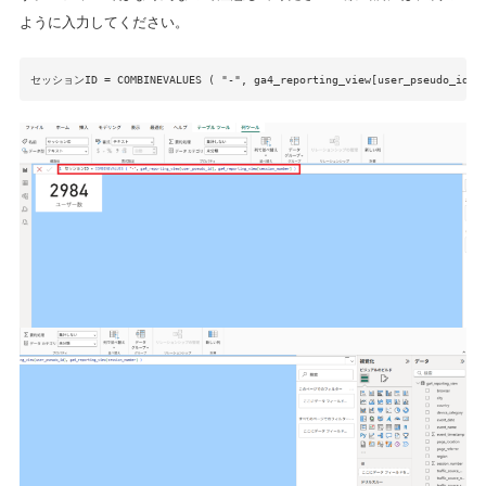
ように入力してください。
セッションID = COMBINEVALUES ( "-", ga4_reporting_view[user_pseudo_id], 