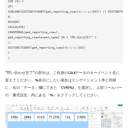
CVR (%) =
IF(
ISBLANK(DISTINCTCOUNT(ga4_reporting_view[セッションID])) || DISTINCTCO
0,
DIVIDE(
CALCULATE(
COUNTROWS(ga4_reporting_view),
ga4_reporting_view[event_name] IN { "問い合わせ完了" }
),
DISTINCTCOUNT(ga4_reporting_view[セッションID])
)
)
“問い合わせ完了”の部分は、ご自身のGA4データのキーイベント名に
変えてください。%表示にしたい場合はエンゲージメント率と同様
に、右の「データ」欄にできた「CVR(%)」を選択し、上部ツールバー
の「書式設定」内にある「%」をクリックしてください。