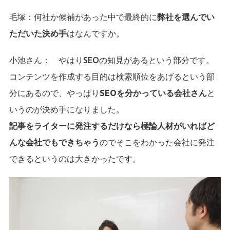
毛塚：
何社か候補があった中で最終的に
弊社を選んでい
ただいた決め手
はなんですか。
小池さん：
やはりSEOの知見があるという部分です。
コンテンツを作成する目的は検索順位をあげるという部
分にあるので、やっぱり
SEOを分かっている会社さん
と
いうのが決め手になりました。
記事をライターに発注するだけなら極論人材がいればど
んな会社でもできちゃう
のでそこをわかった会社に発注
できるというのは大きかったです。