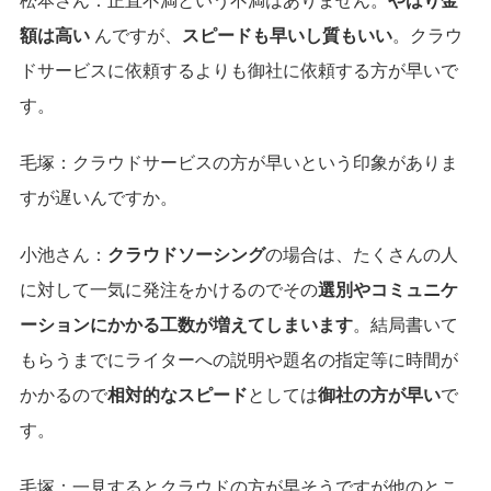
松本さん：
正直不満という不満はありません。
やはり金
額は高い
んですが、
スピードも早いし質もいい
。クラウ
ドサービスに依頼するよりも御社に依頼する方が早いで
す。
毛塚：
クラウドサービスの方が早いという印象がありま
すが遅いんですか。
小池さん：
クラウドソーシング
の場合は、たくさんの人
に対して一気に発注をかけるのでその
選別やコミュニケ
ーションにかかる工数が増えてしまいます
。結局書いて
もらうまでにライターへの説明や題名の指定等に時間が
かかるので
相対的なスピード
としては
御社の方が早い
で
す。
毛塚：
一見するとクラウドの方が早そうですが他のとこ