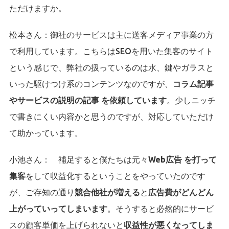
ただけますか。
松本さん：
御社のサービスは主に送客メディア事業の方
で利用しています。こちらはSEOを用いた集客のサイト
という感じで、弊社の扱っているのは水、鍵やガラスと
いった駆けつけ系のコンテンツなのですが、
コラム記事
やサービスの説明の記事 を依頼しています
。少しニッチ
で書きにくい内容かと思うのですが、対応していただけ
て助かっています。
小池さん：
補足すると僕たちは元々
Web広告 を打って
集客
をして収益化するということをやっていたのです
が、ご存知の通り
競合他社が増える
と
広告費がどんどん
上がっていってしまいます
。そうすると必然的にサービ
スの顧客単価を上げられないと
収益性が悪くなってしま