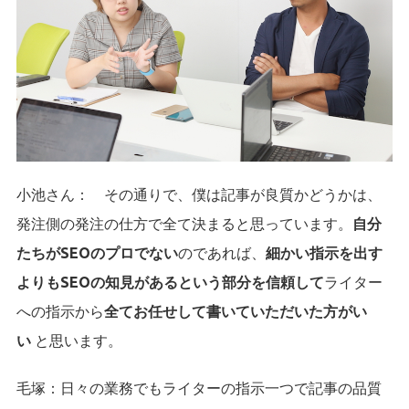
小池さん： その通りで、僕は記事が良質かどうかは、
発注側の発注の仕方で全て決まると思っています。
自分
たちがSEOのプロでない
のであれば、
細かい指示を出す
よりもSEOの知見があるという部分を信頼して
ライター
への指示から
全てお任せして書いていただいた方がい
い
と思います。
毛塚：
日々の業務でもライターの指示一つで記事の品質