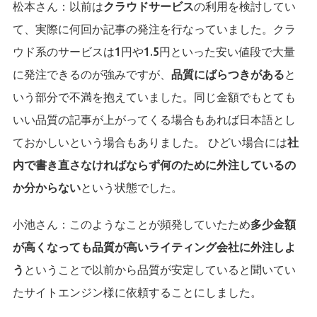
松本さん：
以前は
クラウドサービス
の利用を検討してい
て、実際に何回か記事の発注を行なっていました。クラ
ウド系のサービスは1円や1.5円といった安い値段で大量
に発注できるのが強みですが、
品質にばらつきがある
と
いう部分で不満を抱えていました。同じ金額でもとても
いい品質の記事が上がってくる場合もあれば日本語とし
ておかしいという場合もありました。 ひどい場合には
社
内で書き直さなければならず何のために外注しているの
か分からない
という状態でした。
小池さん：
このようなことが頻発していたため
多少金額
が高くなっても品質が高いライティング会社に外注しよ
う
ということで以前から品質が安定していると聞いてい
たサイトエンジン様に依頼することにしました。