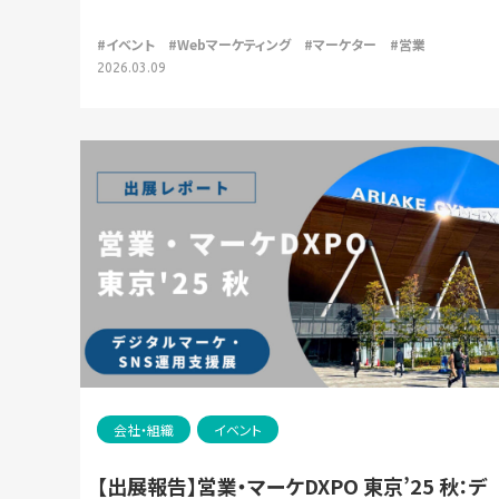
#イベント
#Webマーケティング
#マーケター
#営業
2026.03.09
会社・組織
イベント
【出展報告】営業・マーケDXPO 東京’25 秋：デ