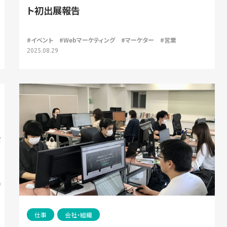
ト初出展報告
#イベント
#Webマーケティング
#マーケター
#営業
2025.08.29
仕事
会社・組織