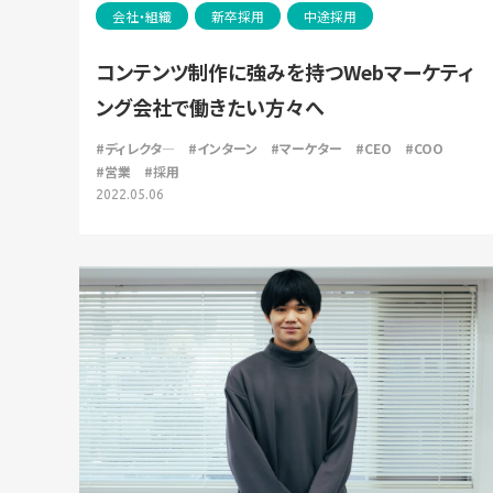
会社・組織
新卒採用
中途採用
コンテンツ制作に強みを持つWebマーケティ
ング会社で働きたい方々へ
#ディレクタ―
#インターン
#マーケター
#CEO
#COO
#営業
#採用
2022.05.06