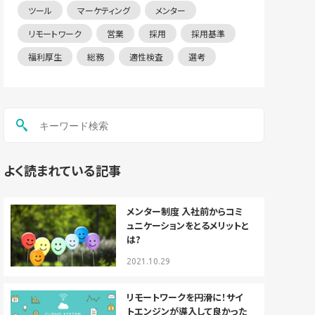
ツール
マーケティング
メンター
リモートワーク
営業
採用
採用基準
福利厚生
総務
適性検査
選考
よく読まれている記事
メンター制度 入社前からコミ
ュニケーションをとるメリットと
は?
2021.10.29
リモートワークを円滑に！サイ
トエンジンが導入して良かった