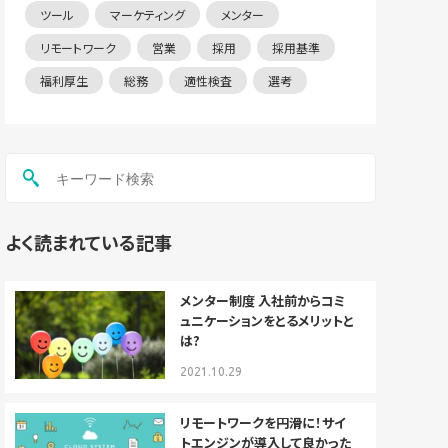
ツール
マーケティング
メンター
リモートワーク
営業
採用
採用基準
福利厚生
総務
適性検査
選考
よく読まれている記事
メンター制度 入社前からコミ
ュニケーションをとるメリットと
は?
2021.10.29
リモートワークを円滑に！サイ
トエンジンが導入して良かった