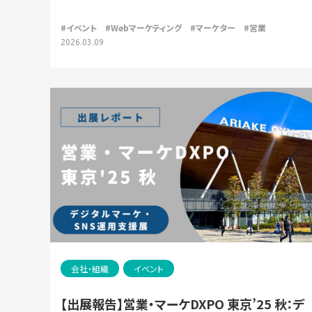
#イベント
#Webマーケティング
#マーケター
#営業
2026.03.09
会社・組織
イベント
【出展報告】営業・マーケDXPO 東京’25 秋：デ