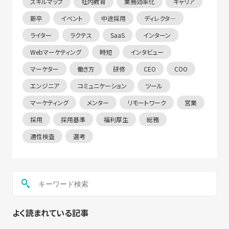
スキルマップ
社内教育
業務効率化
キャリア
新卒
イベント
中途採用
ディレクタ―
ライター
ラクテス
SaaS
インターン
Webマーケティング
時短
インタビュー
マーケター
働き方
研修
CEO
COO
エンジニア
コミュニケーション
ツール
マーケティング
メンター
リモートワーク
営業
採用
採用基準
福利厚生
総務
適性検査
選考
よく読まれている記事