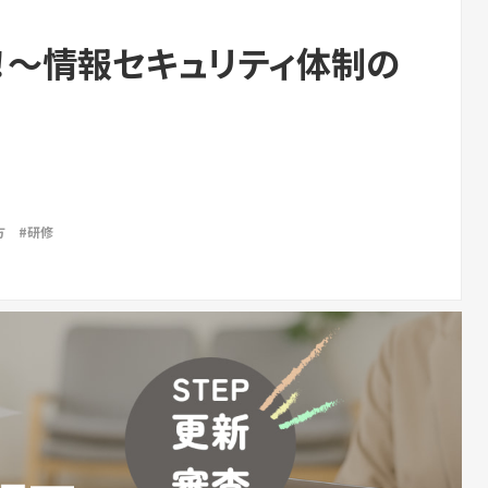
新！〜情報セキュリティ体制の
方
#研修