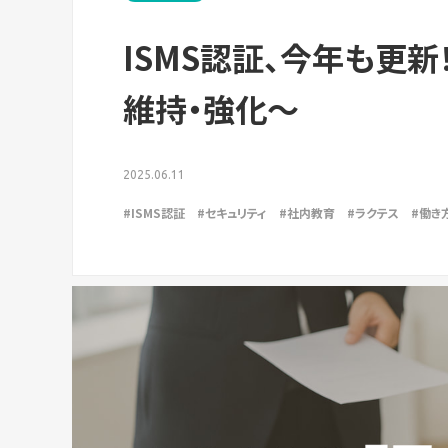
ISMS認証、今年も更
維持・強化〜
2025.06.11
#ISMS認証
#セキュリティ
#社内教育
#ラクテス
#働き