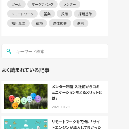
ツール
マーケティング
メンター
リモートワーク
営業
採用
採用基準
福利厚生
総務
適性検査
選考
よく読まれている記事
メンター制度 入社前からコミ
ュニケーションをとるメリットと
は?
2021.10.29
リモートワークを円滑に！サイ
トエンジンが導入して良かった