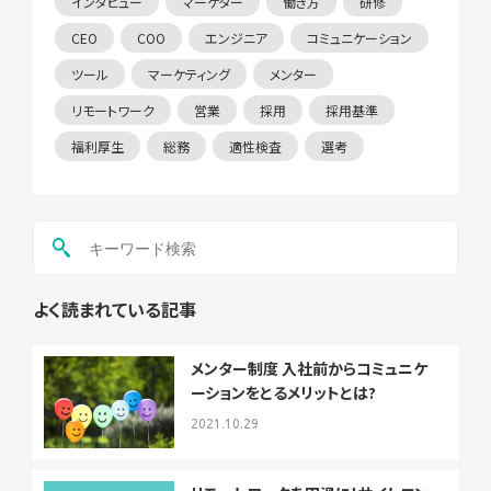
インタビュー
マーケター
働き方
研修
CEO
COO
エンジニア
コミュニケーション
ツール
マーケティング
メンター
リモートワーク
営業
採用
採用基準
福利厚生
総務
適性検査
選考
よく読まれている記事
メンター制度 入社前からコミュニケ
ーションをとるメリットとは?
2021.10.29